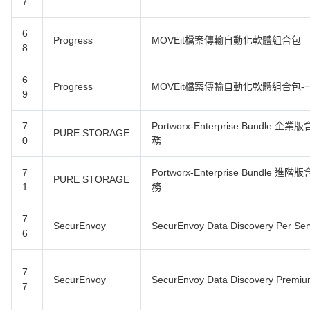
7
6
Progress
MOVEit檔案傳輸自動化軟體組合包
8
6
Progress
MOVEit檔案傳輸自動化軟體組合包
9
7
Portworx-Enterprise Bundl
PURE STORAGE
0
務
7
Portworx-Enterprise Bundl
PURE STORAGE
1
務
7
SecurEnvoy
SecurEnvoy Data Discovery Pe
6
7
SecurEnvoy
SecurEnvoy Data Discovery P
7