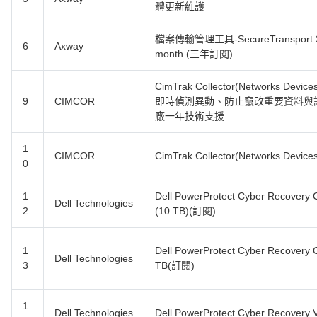
體更新維護
檔案傳輸管理工具-SecureTransport 25,00
6
Axway
month (三年訂閱)
CimTrak Collector(Networks Devices
9
CIMCOR
即時偵測異動、防止竄改重要資料與
廠一年技術支援
1
CIMCOR
CimTrak Collector(Networks D
0
1
Dell PowerProtect Cyber Recov
Dell Technologies
2
(10 TB)(訂閱)
1
Dell PowerProtect Cyber Recove
Dell Technologies
3
TB(訂閱)
1
Dell Technologies
Dell PowerProtect Cyber Recove