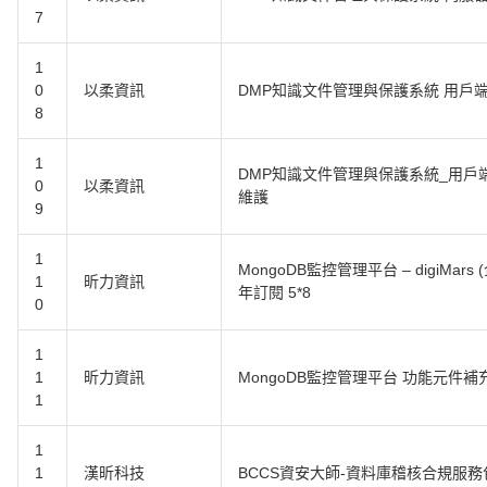
7
1
0
以柔資訊
DMP知識文件管理與保護系統 用戶端
8
1
DMP知識文件管理與保護系統_用戶
0
以柔資訊
維護
9
1
MongoDB監控管理平台 – digiMa
1
昕力資訊
年訂閱 5*8
0
1
1
昕力資訊
MongoDB監控管理平台 功能元件補
1
1
1
漢昕科技
BCCS資安大師-資料庫稽核合規服務包