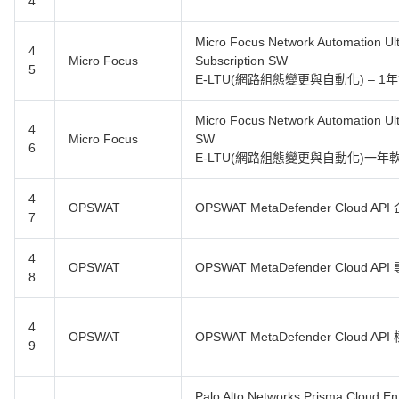
4
Micro Focus Network Automation Ulti
4
Micro Focus
Subscription SW
5
E-LTU(網路組態變更與自動化) – 1
Micro Focus Network Automation Ult
4
Micro Focus
SW
6
E-LTU(網路組態變更與自動化)一
4
OPSWAT
OPSWAT MetaDefender Cloud A
7
4
OPSWAT
OPSWAT MetaDefender Cloud A
8
4
OPSWAT
OPSWAT MetaDefender Cloud A
9
Palo Alto Networks Prisma Clou