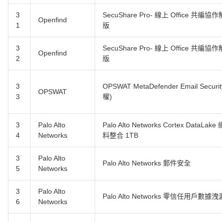
3
SecuShare Pro- 線上 Office 共編
Openfind
1
版
3
SecuShare Pro- 線上 Office 共編
Openfind
2
版
3
OPSWAT MetaDefender Email Sec
OPSWAT
3
權)
3
Palo Alto
Palo Alto Networks Cortex Da
4
Networks
料整合 1TB
3
Palo Alto
Palo Alto Networks 郵件安全
5
Networks
3
Palo Alto
Palo Alto Networks 零信任用戶數
6
Networks