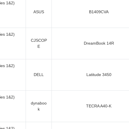
es 1&2)
ASUS
B1409CVA
es 1&2)
CJSCOP
DreamBook 14R
E
es 1&2)
DELL
Latitude 3450
es 1&2)
dynaboo
TECRA A40-K
k
es 1&2)