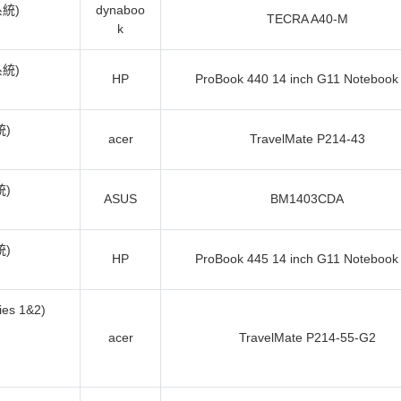
系統)
dynaboo
TECRA A40-M
k
系統)
HP
ProBook 440 14 inch G11 Notebook
統)
acer
TravelMate P214-43
統)
ASUS
BM1403CDA
統)
HP
ProBook 445 14 inch G11 Notebook
es 1&2)
acer
TravelMate P214-55-G2