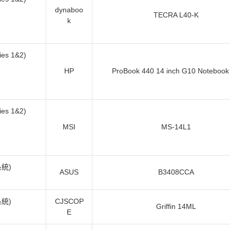
dynaboo
TECRA L40-K
k
es 1&2)
HP
ProBook 440 14 inch G10 Notebook
es 1&2)
MSI
MS-14L1
系統)
ASUS
B3408CCA
系統)
CJSCOP
Griffin 14ML
E