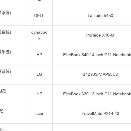
作業系統)
DELL
Latitude 5450
作業系統)
dynaboo
Portege X40-M
k
作業系統)
HP
EliteBook 640 14 inch G11 Noteboo
作業系統)
LG
14Z90S-V.AP55C2
系統)
HP
EliteBook 630 13 inch G11 Noteboo
統)
acer
TravelMate P214-43
統)